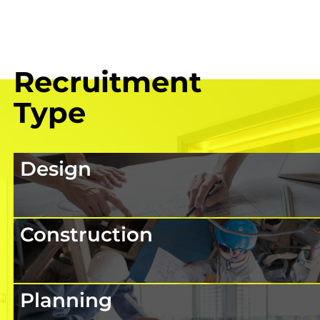
R
e
c
r
u
i
t
m
e
n
t
T
y
p
e
Design
Construction
Planning