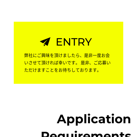
ENTRY
弊社にご興味を頂けましたら、是非一度お会
いさせて頂ければ幸いです。
是非、ご応募い
ただけますことをお待ちしております。
A
p
p
l
i
c
a
t
i
o
n
R
e
q
u
i
r
e
m
e
n
t
s